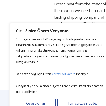
Excess heat from the atmosph
the oxygen we need on earth. 
leading shipping company of 
reached over 2 million liters co
Gizliliğinize Önem Veriyoruz.
“Tüm çerezleri kabul et” seçeneğini tıkladığınızda, çerezlerin
cihazınızda saklanmasını ve sitede gezinmenizi geliştirmek, site
kullanımınızı analiz etmek, pazarlama ve performans
çalışmalarınıza yardımcı olmak için ilgili verilerin işlenmesini kabu
etmiş olursunuz.
Daha fazla bilgi için lütfen
Çerez Politikamızı
inceleyin.
Onayınızı yine bu alandan (Çerez Tercihlerim) istediğiniz zaman
geri alabilirsiniz.
Çerez ayarları
Tüm çerezleri reddet