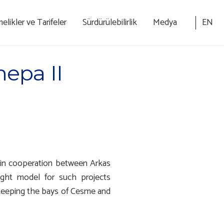
EN
likler ve Tarifeler
Sürdürülebilirlik
Medya
epa II
d in cooperation between Arkas
ght model for such projects
o keeping the bays of Cesme and