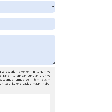
m ve pazarlama verilerimin, tanıtım ve
iştirakleri tarafından sunulan ürün ve
 kapsamda formda belirttiğim iletişim
n tedarikçilerle paylaşılmasını kabul