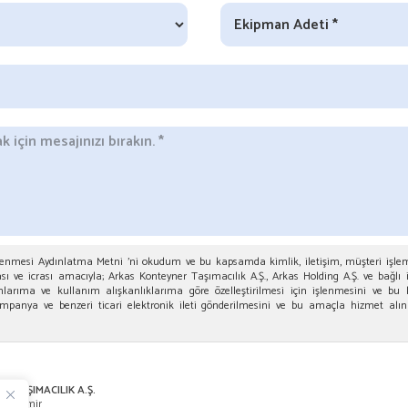
İşlenmesi Aydınlatma Metni 'ni okudum ve bu kapsamda kimlik, iletişim, müşteri işle
 ve icrası amacıyla; Arkas Konteyner Taşımacılık A.Ş., Arkas Holding A.Ş. ve bağlı 
anlarıma ve kullanım alışkanlıklarıma göre özelleştirilmesi için işlenmesini ve bu
mpanya ve benzeri ticari elektronik ileti gönderilmesini ve bu amaçla hizmet alına
 TAŞIMACILIK A.Ş.
ak, İzmir