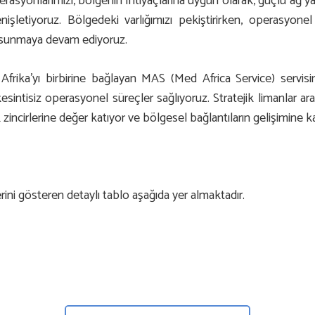
erasyonlarımızı, bölgenin ihtiyaçlarına uygun olarak, güçlü ağ 
enişletiyoruz. Bölgedeki varlığımızı pekiştirirken, operasyone
er sunmaya devam ediyoruz.
frika’yı birbirine bağlayan MAS (Med Africa Service) servisim
kesintisiz operasyonel süreçler sağlıyoruz. Stratejik limanlar ar
ik zincirlerine değer katıyor ve bölgesel bağlantıların gelişimine
ini gösteren detaylı tablo aşağıda yer almaktadır.