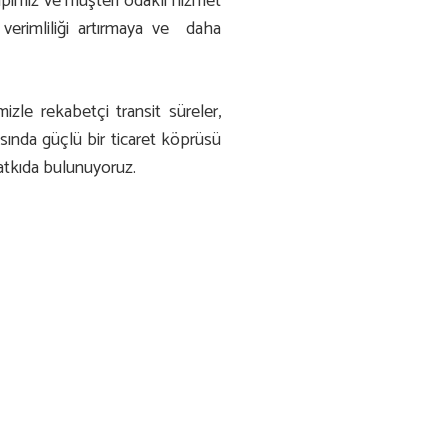
yapımız ve müşteri odaklı hizmet
l verimliliği artırmaya ve daha
izle rekabetçi transit süreler,
asında güçlü bir ticaret köprüsü
 katkıda bulunuyoruz.