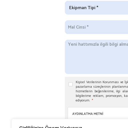
Kişisel Verilerinin Korunması ve 
pazarlama süreçlerinin planlanması
hizmetlerin beğenilerime, ilgi al
bilgilerime reklam, promosyon, ka
ediyorum.
*
AYDINLATMA METNİ
VERİ SORUMLUSU: ARKAS KONTEYNER
Umurbey Mah. Liman Cad. No:38/1 Kon