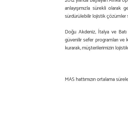
2012 yılında başlayan Afrika op
anlayışımızla sürekli olarak g
sürdürülebilir lojistik çözüml
Doğu Akdeniz, İtalya ve Batı A
güvenilir sefer programları ve 
kurarak, müşterilerimizin lojist
MAS hattımızın ortalama süreler