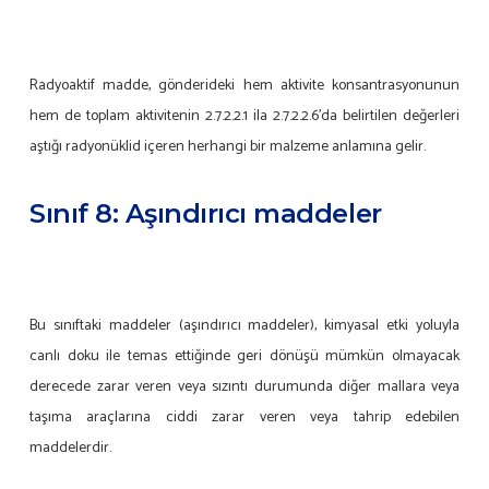
Radyoaktif madde, gönderideki hem aktivite konsantrasyonunun
hem de toplam aktivitenin 2.7.2.2.1 ila 2.7.2.2.6’da belirtilen değerleri
aştığı radyonüklid içeren herhangi bir malzeme anlamına gelir.
Sınıf 8: Aşındırıcı maddeler
Bu sınıftaki maddeler (aşındırıcı maddeler), kimyasal etki yoluyla
canlı doku ile temas ettiğinde geri dönüşü mümkün olmayacak
derecede zarar veren veya sızıntı durumunda diğer mallara veya
taşıma araçlarına ciddi zarar veren veya tahrip edebilen
maddelerdir.