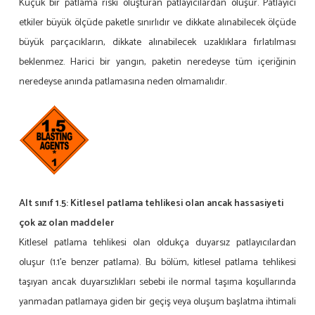
Küçük bir patlama riski oluşturan patlayıcılardan oluşur. Patlayıcı
etkiler büyük ölçüde paketle sınırlıdır ve dikkate alınabilecek ölçüde
büyük parçacıkların, dikkate alınabilecek uzaklıklara fırlatılması
beklenmez. Harici bir yangın, paketin neredeyse tüm içeriğinin
neredeyse anında patlamasına neden olmamalıdır.
Alt sınıf 1.5:
Kitlesel patlama tehlikesi olan ancak hassasiyeti
çok az olan maddeler
Kitlesel patlama tehlikesi olan oldukça duyarsız patlayıcılardan
oluşur (1.1’e benzer patlama). Bu bölüm, kitlesel patlama tehlikesi
taşıyan ancak duyarsızlıkları sebebi ile normal taşıma koşullarında
yanmadan patlamaya giden bir geçiş veya oluşum başlatma ihtimali