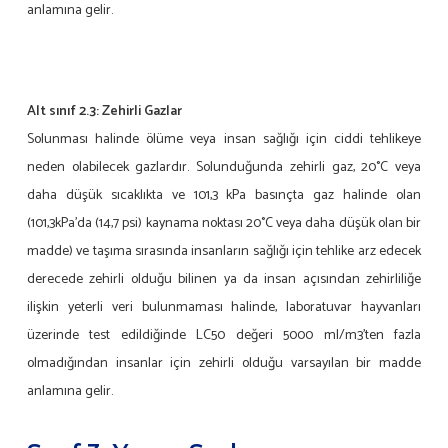
anlamına gelir.
Alt sınıf 2.3:
Zehirli Gazlar
Solunması halinde ölüme veya insan sağlığı için ciddi tehlikeye
neden olabilecek gazlardır. Solunduğunda zehirli gaz, 20°C veya
daha düşük sıcaklıkta ve 101,3 kPa basınçta gaz halinde olan
(101,3kPa’da (14,7 psi) kaynama noktası 20°C veya daha düşük olan bir
madde) ve taşıma sırasında insanların sağlığı için tehlike arz edecek
derecede zehirli olduğu bilinen ya da insan açısından zehirliliğe
ilişkin yeterli veri bulunmaması halinde, laboratuvar hayvanları
üzerinde test edildiğinde LC50 değeri 5000 ml/m3’ten fazla
olmadığından insanlar için zehirli olduğu varsayılan bir madde
anlamına gelir.