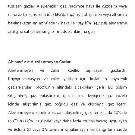
tutuşan gazlar. Alevlenebilir gaz, hacimce hava ile yüzde 13 veya
daha az bir karışımda 101,3 kPa’da (14,7 psi) tutuşabilen veya alt sınıra
bakılmaksızın en az yüzde 12 hava ile 101,3 kPa (14,7 psi) alevlenme
aralığına sahip herhangi bir madde anlamına gelir.
Alt sınıf 2.2: Alevlenmeyen Gazlar
Alevlenmeyen ve zehirli özellik taşımayan gazlardır.
Kriyoprezervasyon ve roket yakıtları için kullanılan kriyojenik
gazları/sıvıları (-100°C’nin altındaki sıcaklıklar) içerir. Bu bölüm
sıkıştırılmış gaz, sıvılaştırılmış gaz, basınçlı kriyojenik gaz, çözelti
içinde sıkıştırılmış gaz, boğucu gaz ve oksitleyici gaz içerir.
Alevlenmeyen, zehirli olmayan sıkıştırılmış gaz, ambalajda 20°C’de
(68°F) 280 kPa (40,6 psia) veya daha fazla mutlak basınç uygulayan
ve Bölüm 2.1 veya 2.3 tanımını karşılamayan herhangi bir madde