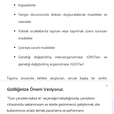
Kapasitörler
Yangın durumunda dioksin oluşturabilecek maddeler ve
nesneler
Yüksek sıcaklıklarda taşınan veya taşınmak üzere sunulan
maddeler
Çevreye zararlı maddeler
Genetiği değiştirilmiş mikroorganizmalar (GMO’lar) ve
genetiği değiştirilmiş organizmalar (GDO’lar)
Taşıma sırasında tehlike oluşturan, ancak başka bir sınıfın
tanımlarını karşılamayan diğer maddeler veya nesneler.
Gizliliğinize Önem Veriyoruz.
“Tüm çerezleri kabul et” seçeneğini tıkladığınızda, çerezlerin
cihazınızda saklanmasını ve sitede gezinmenizi geliştirmek, site
kullanımınızı analiz etmek, pazarlama ve performans