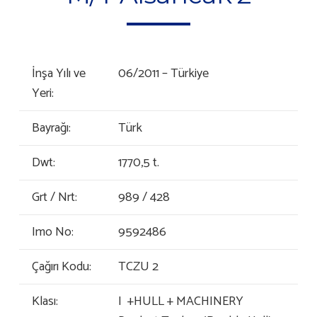
İnşa Yılı ve
06/2011 – Türkiye
Yeri:
Bayrağı:
Türk
Dwt:
1770,5 t.
Grt / Nrt:
989 / 428
Imo No:
9592486
Çağırı Kodu:
TCZU 2
Klası:
I +HULL + MACHINERY