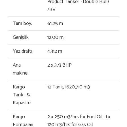
Product Tanker (Double Hull)
/BV
Tam boy:
61,25 m
Genişlik:
12,00 m.
Yaz draftı:
4.312 m
Ana
2 x 373 BHP
makine:
Kargo
12 Tank, 1620,710 m3
Tank &
Kapasite
Kargo
2 x 250 m3/hrs for Fuel Oil, 1 x
Pompaları
120 m3/hrs for Gas Oil