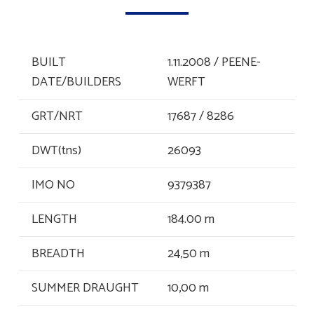
BUILT
1.11.2008 / PEENE-
DATE/BUILDERS
WERFT
GRT/NRT
17687 / 8286
DWT(tns)
26093
IMO NO
9379387
LENGTH
184.00 m
BREADTH
24,50 m
SUMMER DRAUGHT
10,00 m