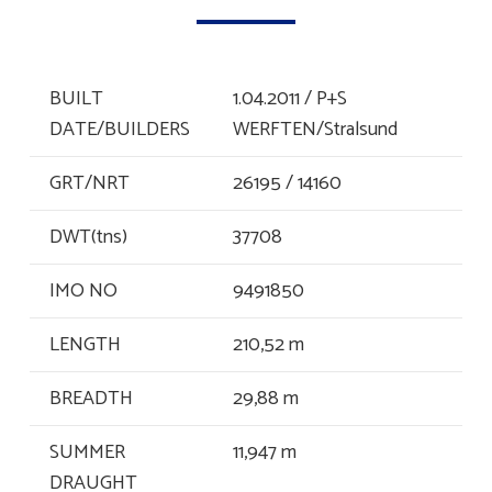
BUILT
1.04.2011 / P+S
DATE/BUILDERS
WERFTEN/Stralsund
GRT/NRT
26195 / 14160
DWT(tns)
37708
IMO NO
9491850
LENGTH
210,52 m
BREADTH
29,88 m
SUMMER
11,947 m
DRAUGHT