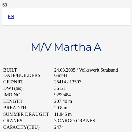
EN
M/V Martha A
BUILT
24.03.2005 / Volkswerft Stralsund
DATE/BUILDERS
GmbH
GRT/NRT
25414 / 13597
DWT(tns)
36121
IMO NO
9299484
LENGTH
207.40 m
BREADTH
29.8 m
SUMMER DRAUGHT
11,846 m
CRANES
3 CARGO CRANES
CAPACITY(TEU)
2474