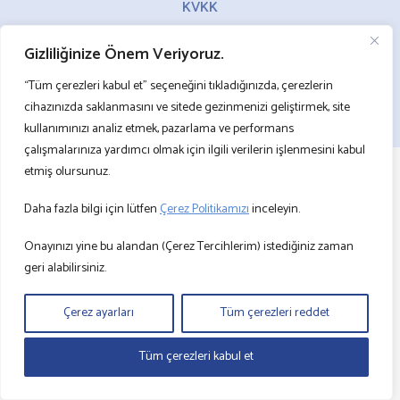
KVKK
ÇEREZ POLİTİKASI
Gizliliğinize Önem Veriyoruz.
BİLGİ TOPLUMU HİZMETLERİ
“Tüm çerezleri kabul et” seçeneğini tıkladığınızda, çerezlerin
©2024 Arkas Konteyner Taşımacılık A.Ş. – Bu sitede kullanılan resim ve belgeler
cihazınızda saklanmasını ve sitede gezinmenizi geliştirmek, site
orijinal olup tüm hakları ARKAS’a aittir.
İzinsiz kullanılamaz.
Site Kullanım Koşulları ve Gizlilik Politikası
kullanımınızı analiz etmek, pazarlama ve performans
çalışmalarınıza yardımcı olmak için ilgili verilerin işlenmesini kabul
etmiş olursunuz.
Daha fazla bilgi için lütfen
Çerez Politikamızı
inceleyin.
Onayınızı yine bu alandan (Çerez Tercihlerim) istediğiniz zaman
geri alabilirsiniz.
Çerez ayarları
Tüm çerezleri reddet
Tüm çerezleri kabul et