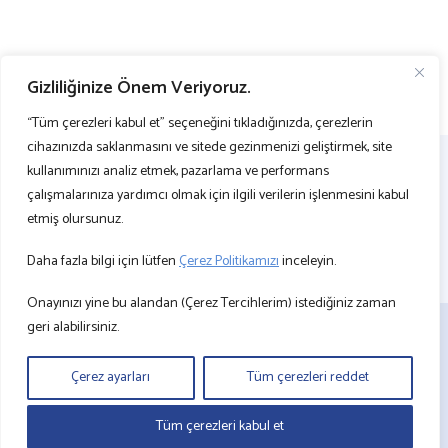
Gizliliğinize Önem Veriyoruz.
“Tüm çerezleri kabul et” seçeneğini tıkladığınızda, çerezlerin
cihazınızda saklanmasını ve sitede gezinmenizi geliştirmek, site
kullanımınızı analiz etmek, pazarlama ve performans
çalışmalarınıza yardımcı olmak için ilgili verilerin işlenmesini kabul
etmiş olursunuz.
Daha fazla bilgi için lütfen
Çerez Politikamızı
inceleyin.
Onayınızı yine bu alandan (Çerez Tercihlerim) istediğiniz zaman
geri alabilirsiniz.
BİZE ULAŞIN
KVKK
Çerez ayarları
Tüm çerezleri reddet
ÇEREZ POLİTİKASI
BİLGİ TOPLUMU HİZMETLERİ
Tüm çerezleri kabul et