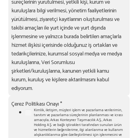
süreçlerinin yürütülmesi, yetkili kişi, kurum ve
kuruluşlara bilgi verilmesi, yönetim faaliyetlerinin
yürütülmesi, ziyaretçi kayıtlarının oluşturulması ve
takibi amaçları ile yurt içinde ve yurt dışında
işlenmesine ve yalnızca burada belirtilen amaçlarla
hizmet ilişkisi içerisinde olduğunuz iş ortakları ve
tedarikçilerinize, kurumsal sosyal medya ve medya
kuruluşlarına, Veri Sorumlusu
şirketleri/kuruluşlarına, kanunen yetkili kamu
kurum, kuruluş ve kişilere aktarılmasını kabul
ediyorum.
Çerez Politikası Onayı
*
Kimlik, iletişim, müşteri işlem ve pazarlama verilerimin,
tanıtım ve pazarlama süreçlerinin planlanması ve icrası
amacıyla; Arkas Konteyner Taşımacılık A.Ş., Arkas
Holding A.Ş. ve bağlı iştirakleri tarafından sunulan ürün
ve hizmetlerin beğenilerime, ilgi alanlarıma ve kullanım
alışkanlıklarıma göre özelleştirilmesi için işlenmesini ve