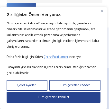
GÖNDER
Gizliliğinize Önem Veriyoruz.
“Tüm çerezleri kabul et” seçeneğini tıkladığınızda, çerezlerin
cihazınızda saklanmasını ve sitede gezinmenizi geliştirmek, site
kullanımınızı analiz etmek, pazarlama ve performans
çalışmalarınıza yardımcı olmak için ilgili verilerin işlenmesini kabul
etmiş olursunuz.
Daha fazla bilgi için lütfen
Çerez Politikamızı
inceleyin.
Onayınızı yine bu alandan (Çerez Tercihlerim) istediğiniz zaman
geri alabilirsiniz.
BİZE ULAŞIN
KVKK
Çerez ayarları
Tüm çerezleri reddet
ÇEREZ POLİTİKASI
Tüm çerezleri kabul et
BİLGİ TOPLUMU HİZMETLERİ
©2024 Arkas Konteyner Taşımacılık A.Ş. – Bu sitede kullanılan resim ve belgeler