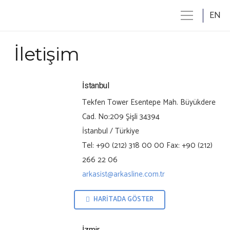
EN
İletişim
İstanbul
Tekfen Tower Esentepe Mah. Büyükdere
Cad. No:209 Şişli 34394
İstanbul / Türkiye
Tel: +90 (212) 318 00 00 Fax: +90 (212)
266 22 06
arkasist@arkasline.com.tr
HARİTADA GÖSTER
İzmir