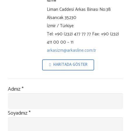
Liman Caddesi Arkas Binası No:38
Alsancak 35230
İzmir / Türkiye
Tel: +90 (232) 477 77 77 Fax: +90 (232)
411 00 00 – 11
arkasizm@arkasline.com.tr
HARİTADA GÖSTER
Adınız
*
Soyadınız
*