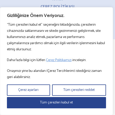
ÇEREZ POLİTİKASI
BİLGİ TOPLUMU HİZMETLERİ
Gizliliğinize Önem Veriyoruz.
“Tüm çerezleri kabul et” seçeneğini tıkladığınızda, çerezlerin
©2024 Arkas Konteyner Taşımacılık A.Ş. – Bu sitede kullanılan resim ve belgeler
orijinal olup tüm hakları ARKAS’a aittir.
cihazınızda saklanmasını ve sitede gezinmenizi geliştirmek, site
İzinsiz kullanılamaz.
Site Kullanım Koşulları ve Gizlilik Politikası
kullanımınızı analiz etmek, pazarlama ve performans
çalışmalarınıza yardımcı olmak için ilgili verilerin işlenmesini kabul
etmiş olursunuz.
Daha fazla bilgi için lütfen
Çerez Politikamızı
inceleyin.
Onayınızı yine bu alandan (Çerez Tercihlerim) istediğiniz zaman
geri alabilirsiniz.
Çerez ayarları
Tüm çerezleri reddet
Tüm çerezleri kabul et