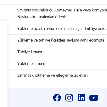
Satıcının sorumluluğu konteyner TIR’a veya komyona
Navlun alıcı tarafından ödenir.
e Out
Yükleme ücreti navluna dahil edilmiştir. Tahliye ücret
r Out
Yükleme ve tahliye ücretleri navluna dahil edilmiştir.
ry
Tahliye Limanı
l
ng
Yükleme Limanı
ling
Limandaki istifleme ve elleçleme ücretleri.