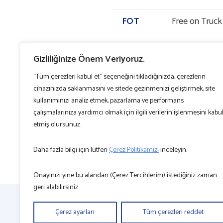
FOT
Free on Truck
Gizliliğinize Önem Veriyoruz.
LI – FO
Liner In – Fre
“Tüm çerezleri kabul et” seçeneğini tıkladığınızda, çerezlerin
LI – LO
Liner In – Line
cihazınızda saklanmasını ve sitede gezinmenizi geliştirmek, site
kullanımınızı analiz etmek, pazarlama ve performans
POD
Port of Delive
çalışmalarınıza yardımcı olmak için ilgili verilerin işlenmesini kabu
etmiş olursunuz.
POL
Port of Loadi
Daha fazla bilgi için lütfen
Çerez Politikamızı
inceleyin.
THC
Terminal Hand
Cost
Onayınızı yine bu alandan (Çerez Tercihlerim) istediğiniz zaman
geri alabilirsiniz.
Çerez ayarları
Tüm çerezleri reddet