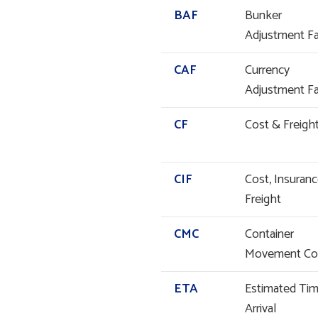
BAF
Bunker
Adjustment Fa
CAF
Currency
Adjustment Fa
CF
Cost & Freigh
CIF
Cost, Insuran
Freight
CMC
Container
Movement Con
ETA
Estimated Tim
Arrival