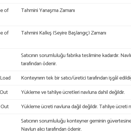
e of
Tahmini Yanaşma Zamanı
e of
Tahmini Kalkış (Seyire Başlangıç) Zamanı
Satıcının sorumluluğu fabrika teslimine kadardır. Navlu
tarafından ödenir.
 Load
Konteynırın tek bir satıcı/üretici tarafından işgâl edildiğ
 Out
Yükleme ve tahliye ücretleri navluna dahil değildir.
r Out
Yükleme ücreti navluna dağil değildir. Tahliye ücreti n
Satıcının sorumluluğu konteyner geminin güvertesine
Navlun alıcı tarafından ödenir.