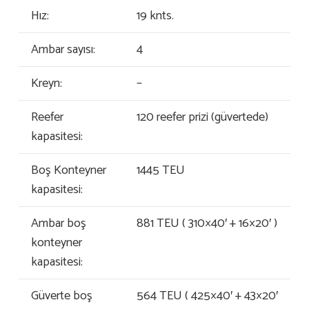
Hız:
19 knts.
Ambar sayısı:
4
Kreyn:
–
Reefer
120 reefer prizi (güvertede)
kapasitesi:
Boş Konteyner
1445 TEU
kapasitesi:
Ambar boş
881 TEU ( 310×40′ + 16×20′ )
konteyner
kapasitesi:
Güverte boş
564 TEU ( 425×40′ + 43×20′