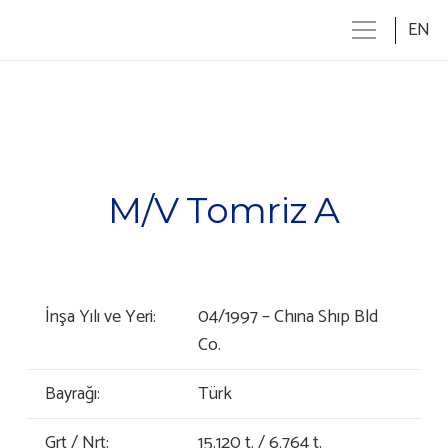
EN
M/V Tomriz A
İnşa Yılı ve Yeri:
04/1997 – Chına Shıp Bld
Co.
Bayrağı:
Türk
Grt / Nrt:
15.120 t. / 6.764 t.