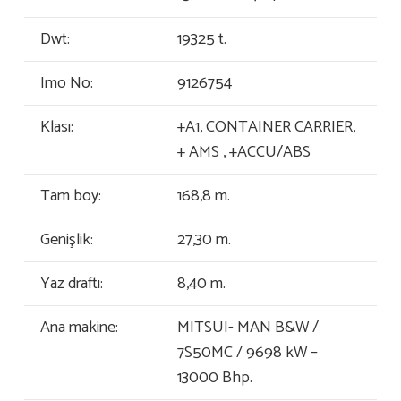
Dwt:
19325 t.
Imo No:
9126754
Klası:
+A1, CONTAINER CARRIER,
+ AMS , +ACCU/ABS
Tam boy:
168,8 m.
Genişlik:
27,30 m.
Yaz draftı:
8,40 m.
Ana makine:
MITSUI- MAN B&W /
7S50MC / 9698 kW –
13000 Bhp.