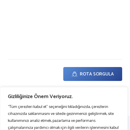
155
Tel: +351 21 002 65 20
portugal@arkas-portugal.com
HARİTADA GÖSTER
ROTA SORGULA
Gizliliğinize Önem Veriyoruz.
ARKAS PORTEKİZ WEB SİTESİ
“Tüm çerezleri kabul et” seçeneğini tıkladığınızda, çerezlerin
cihazınızda saklanmasını ve sitede gezinmenizi geliştirmek, site
kullanımınızı analiz etmek, pazarlama ve performans
çalışmalarınıza yardımcı olmak için ilgili verilerin işlenmesini kabul