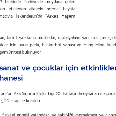
3 tarihinde Türkiye’de meydana gelen
en etkilenen ailelerin normal hayata
macıyla İskenderun’da “
Arkas Yaşam
arı, tam teşekküllü mutfaklar, mobilyaların yanı sıra çamaş
ocuklar için oyun parkı, basketbol sahası ve Yang Ming Anad
şam ünitesi bulunuyor.
-sanat ve çocuklar için etkinlikler
hanesi
or’un Axa Sigorta Efeler Ligi 20. haftasında oynanan maçında 
.500 kitap ile kuruldu.
fiziksel engelli vatandaşa ev sahipliği yapmaktadır ve ala