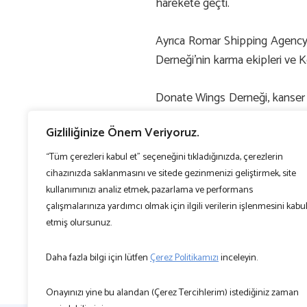
harekete geçti.
Ayrıca Romar Shipping Agency, 
Derneği’nin karma ekipleri ve 
Donate Wings Derneği, kanser y
yıldır tıbbi bakım için Kösten
Gizliliğinize Önem Veriyoruz.
hastanede saatler geçirmeden, 
“Tüm çerezleri kabul et” seçeneğini tıkladığınızda, çerezlerin
cihazınızda saklanmasını ve sitede gezinmenizi geliştirmek, site
kullanımınızı analiz etmek, pazarlama ve performans
çalışmalarınıza yardımcı olmak için ilgili verilerin işlenmesini kabu
etmiş olursunuz.
Daha fazla bilgi için lütfen
Çerez Politikamızı
inceleyin.
Onayınızı yine bu alandan (Çerez Tercihlerim) istediğiniz zaman