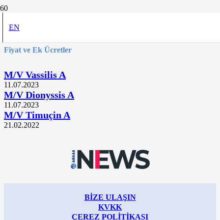
900 – 1150 TEU
EN
Fiyat ve Ek Ücretler
M/V Vassilis A
11.07.2023
M/V Dionyssis A
11.07.2023
M/V Timuçin A
21.02.2022
BİZE ULAŞIN
KVKK
ÇEREZ POLİTİKASI