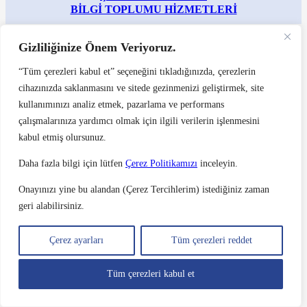
BİLGİ TOPLUMU HİZMETLERİ
©2024 Arkas Konteyner Taşımacılık A.Ş. – Bu sitede kullanılan resim ve belgeler orijinal
Gizliliğinize Önem Veriyoruz.
olup tüm hakları ARKAS’a aittir.
İzinsiz kullanılamaz.
Site Kullanım Koşulları ve Gizlilik Politikası
“Tüm çerezleri kabul et” seçeneğini tıkladığınızda, çerezlerin
cihazınızda saklanmasını ve sitede gezinmenizi geliştirmek, site
kullanımınızı analiz etmek, pazarlama ve performans
çalışmalarınıza yardımcı olmak için ilgili verilerin işlenmesini
kabul etmiş olursunuz.
Daha fazla bilgi için lütfen
Çerez Politikamızı
inceleyin.
Onayınızı yine bu alandan (Çerez Tercihlerim) istediğiniz zaman
geri alabilirsiniz.
Çerez ayarları
Tüm çerezleri reddet
Tüm çerezleri kabul et